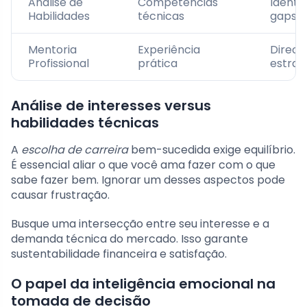
Análise de
Competências
Identi
Habilidades
técnicas
gaps
Mentoria
Experiência
Direc
Profissional
prática
estrat
Análise de interesses versus
habilidades técnicas
A
escolha de carreira
bem-sucedida exige equilíbrio.
É essencial aliar o que você ama fazer com o que
sabe fazer bem. Ignorar um desses aspectos pode
causar frustração.
Busque uma intersecção entre seu interesse e a
demanda técnica do mercado. Isso garante
sustentabilidade financeira e satisfação.
O papel da inteligência emocional na
tomada de decisão