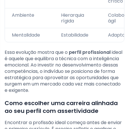
crítico
Ambiente
Hierarquia
Colabor
rígida
ágil
Mentalidade
Estabilidade
Adaptabi
Essa evolução mostra que o
perfil profissional
ideal
é aquele que equilibra a técnica com a inteligência
emocional. Ao investir no desenvolvimento dessas
competências, o indivíduo se posiciona de forma
estratégica para aproveitar as oportunidades que
surgem em um mercado cada vez mais conectado
e exigente.
Como escolher uma carreira alinhada
ao seu perfil com assertividade
Encontrar a profissão ideal começa antes de enviar
o primeiro currículo. É preciso refletir e analisar o