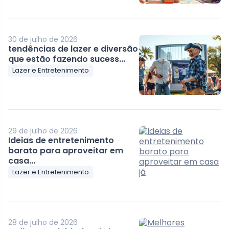
30 de julho de 2026
tendências de lazer e diversão
que estão fazendo sucess...
Lazer e Entretenimento
29 de julho de 2026
Ideias de entretenimento
barato para aproveitar em
casa...
Lazer e Entretenimento
28 de julho de 2026