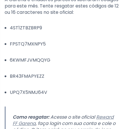
para este mês. Tente resgatar estes códigos de 12
ou 16 caracteres no site oficial:
4ST1ZTBZBRP9
FPSTQ7MXNPY5
6KWMFJVMQQYG
BR43FMAPYEZZ
UPQ7X5NMJ64V
Como resgatar:
Acesse o site oficial
Reward
FF Garena
, faça login com sua conta e cole o