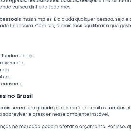
s categorias: necessidades básicas, desejos e metas futur
nde vai seu dinheiro todo mês.
 pessoais
mais simples. Ela ajuda qualquer pessoa, seja el
de financeira. Com ela, é mais fácil equilibrar o que ga
s fundamentais.
revivência.
uais.
turo.
e consumo.
s no Brasil
soais
serem um grande problema para muitas famílias. A
a sobreviver e crescer nesse ambiente instável.
ças no mercado podem afetar o orçamento. Por isso, 