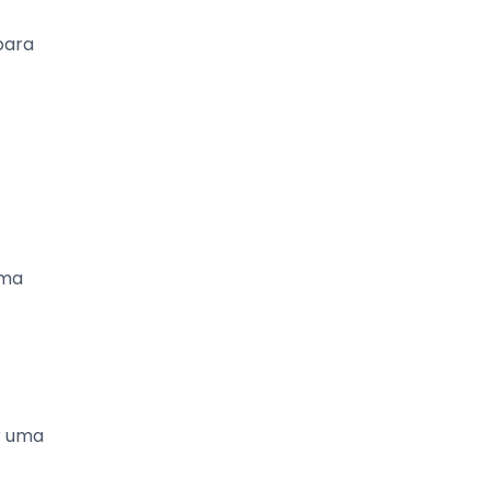
para
uma
ar uma