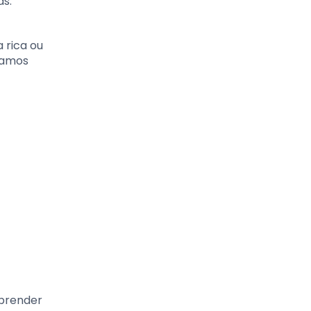
as.
a rica ou
stamos
aprender