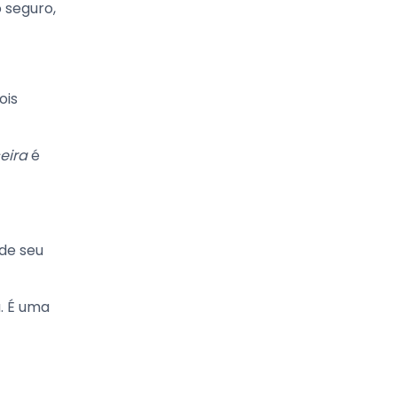
 seguro,
ois
eira
é
de seu
a. É uma