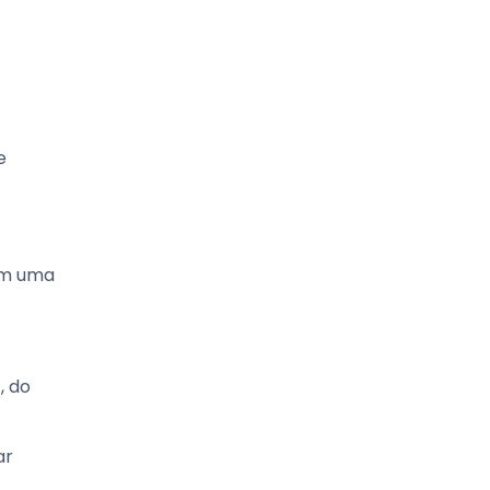
e
 em uma
, do
ar