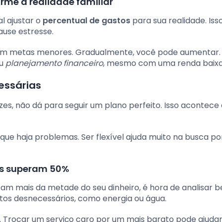
rme a realidade familiar
l ajustar o
percentual de gastos
para sua realidade. Iss
ause estresse.
 com metas menores. Gradualmente, você pode aumentar.
eu
planejamento financeiro
, mesmo com uma renda baixa
essárias
zes, não dá para seguir um plano perfeito. Isso acontec
e haja problemas. Ser flexível ajuda muito na busca po
is superam 50%
tam mais da metade do seu dinheiro, é hora de analisar 
tos desnecessários, como energia ou água.
s. Trocar um serviço caro por um mais barato pode ajudar