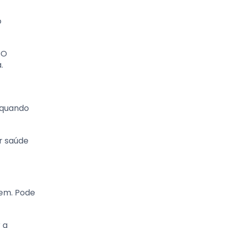
o
 O
.
e quando
r saúde
bem. Pode
 a