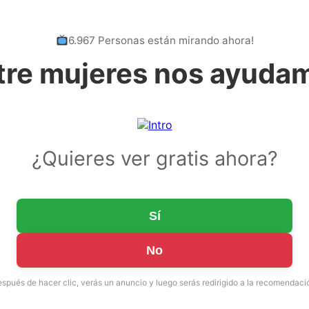
6.967 Personas están mirando ahora!
tre mujeres nos ayuda
¿Quieres ver gratis ahora?
Sí
No
spués de hacer clic, verás un anuncio y luego serás redirigido a la recomendaci