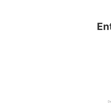
En
De