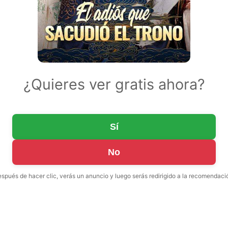
¿Quieres ver gratis ahora?
Sí
No
spués de hacer clic, verás un anuncio y luego serás redirigido a la recomendaci