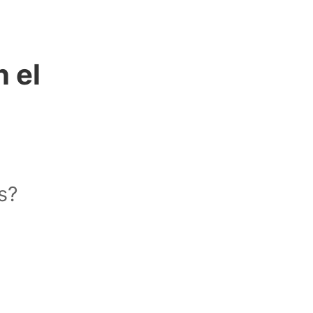
 el
s?