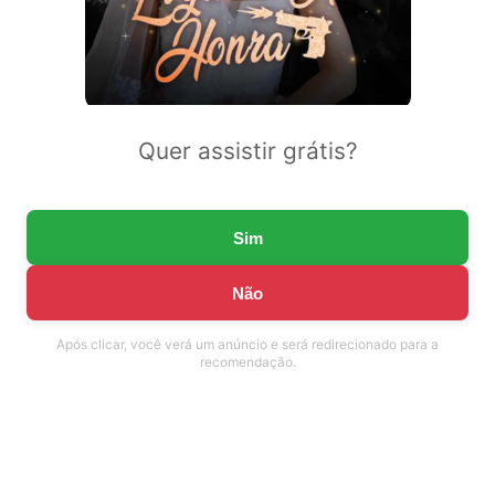
Quer assistir grátis?
Sim
Não
Após clicar, você verá um anúncio e será redirecionado para a
recomendação.