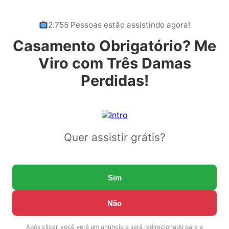
2.755 Pessoas estão assistindo agora!
Casamento Obrigatório? Me
Viro com Três Damas
Perdidas!
Quer assistir grátis?
Sim
Não
Após clicar, você verá um anúncio e será redirecionado para a