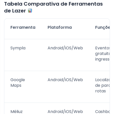
Tabela Comparativa de Ferramentas
de Lazer
Ferramenta
Plataforma
Funções
Sympla
Android/iOS/Web
Eventos
gratuitos,
ingressos
Google
Android/iOS/Web
Localiza
Maps
de parqu
rotas
Méliuz
Android/iOS/Web
Cashbac