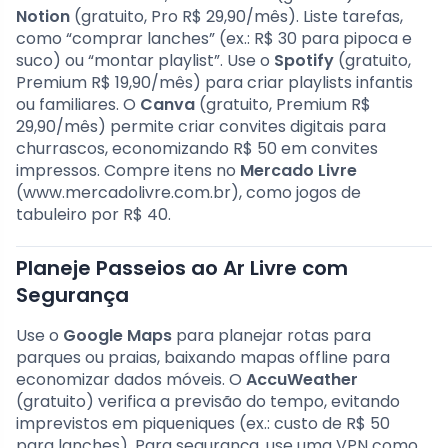
Notion
(gratuito, Pro R$ 29,90/mês). Liste tarefas,
como “comprar lanches” (ex.: R$ 30 para pipoca e
suco) ou “montar playlist”. Use o
Spotify
(gratuito,
Premium R$ 19,90/mês) para criar playlists infantis
ou familiares. O
Canva
(gratuito, Premium R$
29,90/mês) permite criar convites digitais para
churrascos, economizando R$ 50 em convites
impressos. Compre itens no
Mercado Livre
(www.mercadolivre.com.br), como jogos de
tabuleiro por R$ 40.
Planeje Passeios ao Ar Livre com
Segurança
Use o
Google Maps
para planejar rotas para
parques ou praias, baixando mapas offline para
economizar dados móveis. O
AccuWeather
(gratuito) verifica a previsão do tempo, evitando
imprevistos em piqueniques (ex.: custo de R$ 50
para lanches). Para segurança, use uma VPN como