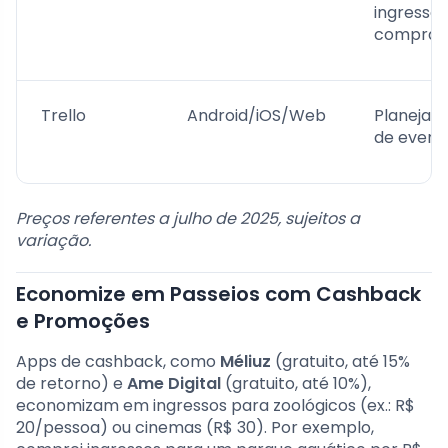
ingressos
compras
Trello
Android/iOS/Web
Planejam
de event
Preços referentes a julho de 2025, sujeitos a
variação.
Economize em Passeios com Cashback
e Promoções
Apps de cashback, como
Méliuz
(gratuito, até 15%
de retorno) e
Ame Digital
(gratuito, até 10%),
economizam em ingressos para zoológicos (ex.: R$
20/pessoa) ou cinemas (R$ 30). Por exemplo,