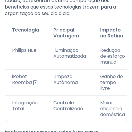
Abaixo, apresentamos uma comparação dos
benefícios que essas tecnologias trazem para a
organização do seu dia a dia:
Tecnologia
Principal
Impacto
Vantagem
na Rotina
Philips Hue
Iluminação
Redução
Automatizada
de esforço
manual
iRobot
Limpeza
Ganho de
Roomba j7
Autônoma
tempo
livre
Integração
Controle
Maior
Total
Centralizado
eficiência
doméstica