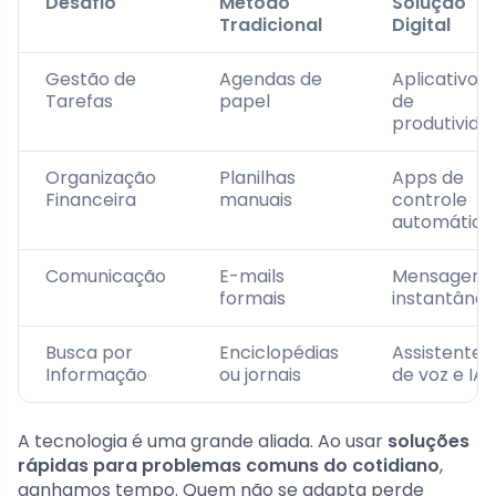
Desafio
Método
Solução
Tradicional
Digital
Gestão de
Agendas de
Aplicativos
Tarefas
papel
de
produtivida
Organização
Planilhas
Apps de
Financeira
manuais
controle
automático
Comunicação
E-mails
Mensagens
formais
instantâne
Busca por
Enciclopédias
Assistentes
Informação
ou jornais
de voz e IA
A tecnologia é uma grande aliada. Ao usar
soluções
rápidas para problemas comuns do cotidiano
,
ganhamos tempo. Quem não se adapta perde