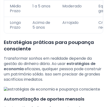
Médio
1 a 5 anos
Moderado
Equil
Prazo
gan
Longo
Acima de
Arrojado
Cre
Prazo
5 anos
real
Estratégias práticas para poupança
consciente
Transformar sonhos em realidade depende da
gestão do dinheiro diário. Ao usar
estratégias de
economia
eficazes, qualquer pessoa pode construir
um patrimônio sólido. Isso sem precisar de grandes
sacrifícios imediatos.
Automatização de aportes mensais