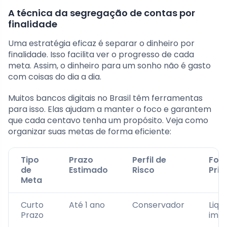
A técnica da segregação de contas por
finalidade
Uma estratégia eficaz é separar o dinheiro por
finalidade. Isso facilita ver o progresso de cada
meta. Assim, o dinheiro para um sonho não é gasto
com coisas do dia a dia.
Muitos bancos digitais no Brasil têm ferramentas
para isso. Elas ajudam a manter o foco e garantem
que cada centavo tenha um propósito. Veja como
organizar suas metas de forma eficiente:
Tipo
Prazo
Perfil de
Foc
de
Estimado
Risco
Prin
Meta
Curto
Até 1 ano
Conservador
Liqu
Prazo
imed